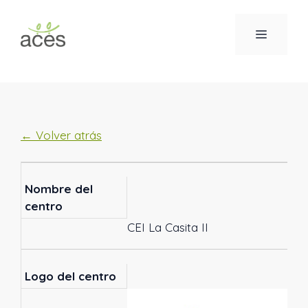
Saltar
al
MENÚ
contenido
← Volver atrás
Nombre del
centro
CEI La Casita II
Logo del centro