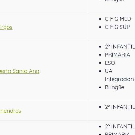
C F G MED
Ergos
C F G SUP
2º INFANTI
PRIMARIA
ESO
uerta Santa Ana
UA
Integración
Bilingüe
2º INFANTI
lmendros
2º INFANTI
PRIMARIA