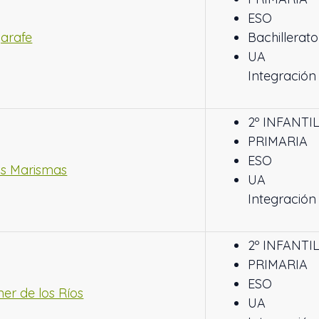
ESO
jarafe
Bachillerato
UA
Integración
2º INFANTI
PRIMARIA
ESO
as Marismas
UA
Integración
2º INFANTI
PRIMARIA
ESO
ner de los Ríos
UA