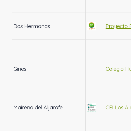
Dos Hermanas
Proyecto 
Gines
Colegio H
Mairena del Aljarafe
CEI Los A