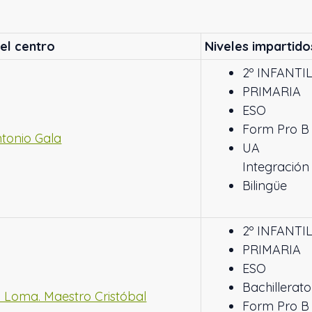
el centro
Niveles impartido
2º INFANTI
PRIMARIA
ESO
Form Pro B
ntonio Gala
UA
Integración
Bilingüe
2º INFANTI
PRIMARIA
ESO
Bachillerato
a Loma. Maestro Cristóbal
Form Pro B