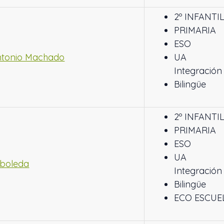
2º INFANTI
PRIMARIA
ESO
ntonio Machado
UA
Integración
Bilingüe
2º INFANTI
PRIMARIA
ESO
UA
rboleda
Integración
Bilingüe
ECO ESCUE