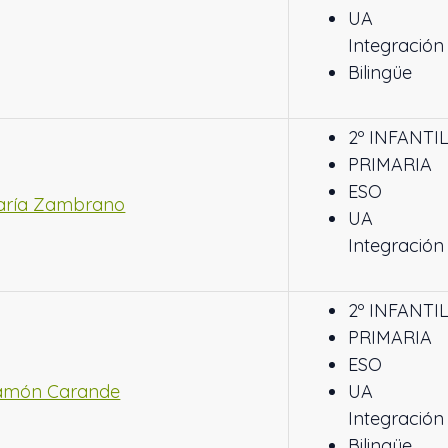
UA
Integración
Bilingüe
2º INFANTI
PRIMARIA
ESO
María Zambrano
UA
Integración
2º INFANTI
PRIMARIA
ESO
Ramón Carande
UA
Integración
Bilingüe