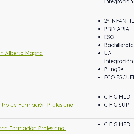
Integración
2º INFANTI
PRIMARIA
ESO
Bachillerato
an Alberto Magno
UA
Integración
Bilingüe
ECO ESCUE
C F G MED
ntro de Formación Profesional
C F G SUP
C F G MED
rca Formación Profesional