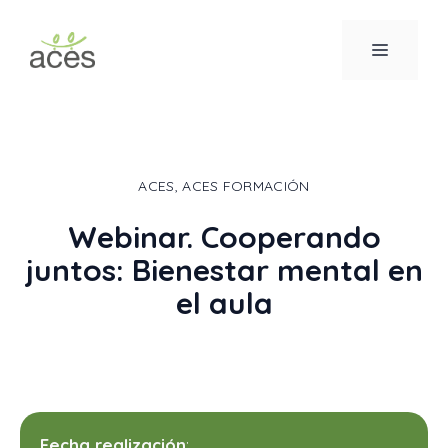
Saltar
al
MENÚ
contenido
ACES
,
ACES FORMACIÓN
Webinar. Cooperando
juntos: Bienestar mental en
el aula
Fecha realización
: