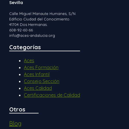
Sevilla
Calle Miguel Manaute Humanes, S/N.
Edificio Ciudad del Conocimiento.
41704 Dos Hermanas.
608-92-60-66
info@aces-andalucia.org
Categorías
Aces
Aces Formación
Aces Infantil
Consejo Sección
Aces Calidad
Certificaciones de Calidad
Otros
Blog