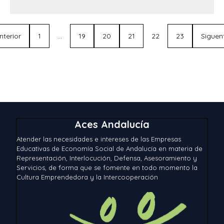
nterior
1
…
19
20
21
22
23
Siguen
Aces Andalucía
Atender las necesidades e intereses de las Empresas
Educativas de Economía Social de Andalucía en materia de
Representación, Interlocución, Defensa, Asesoramiento y
Servicios, de forma que se fomente en todo momento la
Cultura Emprendedora y la Intercooperación