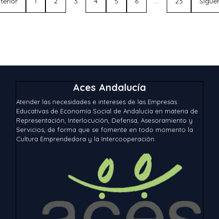
terior
1
2
3
4
5
6
…
23
Sigue
Aces Andalucía
Atender las necesidades e intereses de las Empresas
Educativas de Economía Social de Andalucía en materia de
Representación, Interlocución, Defensa, Asesoramiento y
Servicios, de forma que se fomente en todo momento la
Cultura Emprendedora y la Intercooperación