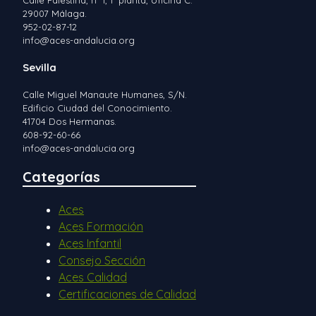
Calle Palestina, nº 1, 1ª planta, oficina C.
29007 Málaga.
952-02-87-12
info@aces-andalucia.org
Sevilla
Calle Miguel Manaute Humanes, S/N.
Edificio Ciudad del Conocimiento.
41704 Dos Hermanas.
608-92-60-66
info@aces-andalucia.org
Categorías
Aces
Aces Formación
Aces Infantil
Consejo Sección
Aces Calidad
Certificaciones de Calidad