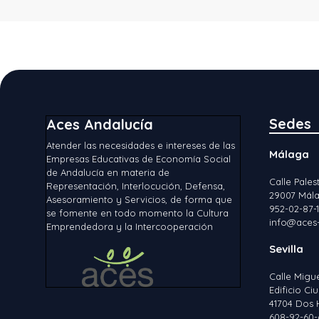
Sedes
Aces Andalucía
Atender las necesidades e intereses de las
Málaga
Empresas Educativas de Economía Social
de Andalucía en materia de
Calle Palest
Representación, Interlocución, Defensa,
29007 Mála
Asesoramiento y Servicios, de forma que
952-02-87-
se fomente en todo momento la Cultura
info@aces-
Emprendedora y la Intercooperación
Sevilla
Calle Migu
Edificio C
41704 Dos 
608-92-60-