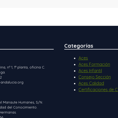
Categorías
Aces
Aces Formación
ina, nº 1, 1ª planta, oficina C.
Aces Infantil
ga.
Consejo Sección
12
andalucia.org
Aces Calidad
Certificaciones de C
el Manaute Humanes, S/N.
iudad del Conocimiento.
Hermanas.
66