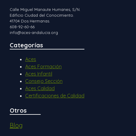
Calle Miguel Manaute Humanes, S/N.
Edificio Ciudad del Conocimiento.
41704 Dos Hermanas.
608-92-60-66
info@aces-andalucia.org
Categorías
Aces
Aces Formación
Aces Infantil
Consejo Sección
Aces Calidad
Certificaciones de Calidad
Otros
Blog