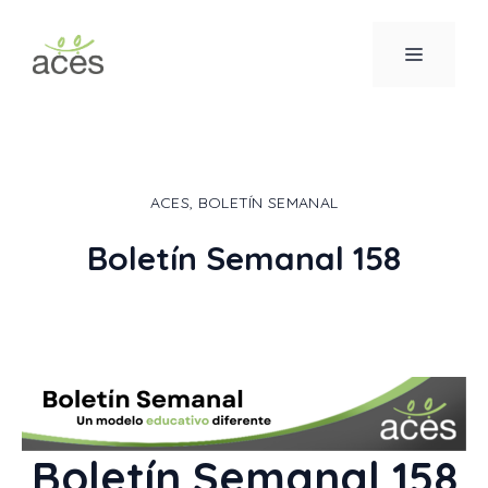
Saltar
al
MENÚ
contenido
ACES
,
BOLETÍN SEMANAL
Boletín Semanal 158
Boletín Semanal 158