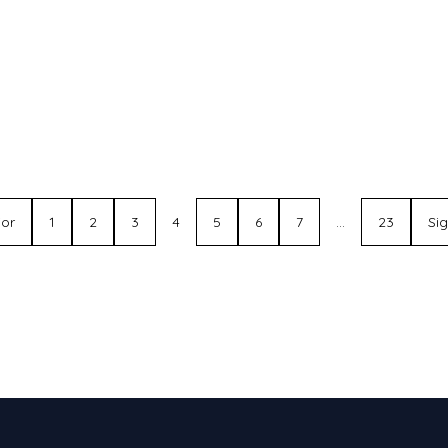
ior
1
2
3
4
5
6
7
…
23
Si