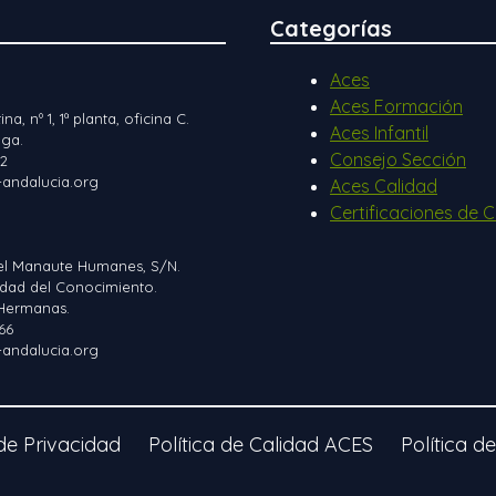
Categorías
Aces
Aces Formación
ina, nº 1, 1ª planta, oficina C.
Aces Infantil
ga.
Consejo Sección
12
andalucia.org
Aces Calidad
Certificaciones de C
el Manaute Humanes, S/N.
iudad del Conocimiento.
Hermanas.
66
andalucia.org
 de Privacidad
Política de Calidad ACES
Política d