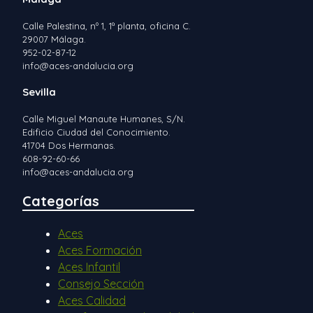
Calle Palestina, nº 1, 1ª planta, oficina C.
29007 Málaga.
952-02-87-12
info@aces-andalucia.org
Sevilla
Calle Miguel Manaute Humanes, S/N.
Edificio Ciudad del Conocimiento.
41704 Dos Hermanas.
608-92-60-66
info@aces-andalucia.org
Categorías
Aces
Aces Formación
Aces Infantil
Consejo Sección
Aces Calidad