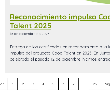
Reconocimiento impulso Co
Talent 2025
16 de diciembre de 2025
Entrega de los certificados en reconocimiento a la 
impulso del proyecto Coop Talent en 2025. En Junta
celebrada el pasado 12 de diciembre, hicimos entre
ior
1
2
3
4
5
6
7
…
23
Si