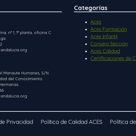
Categorías
Aces
Aces Formación
ina, nº 1, 1ª planta, oficina C.
Aces Infantil
ga.
Consejo Sección
12
andalucia.org
Aces Calidad
Certificaciones de C
el Manaute Humanes, S/N.
iudad del Conocimiento.
Hermanas.
66
andalucia.org
 de Privacidad
Política de Calidad ACES
Política d