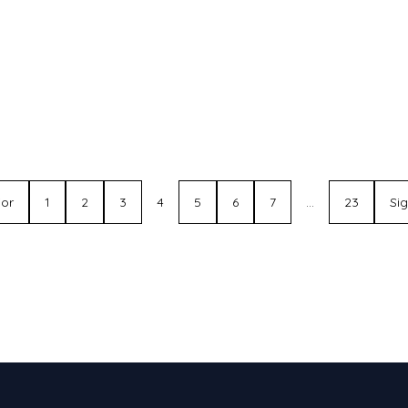
ior
1
2
3
4
5
6
7
…
23
Si